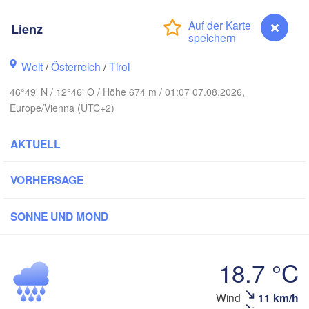
Berlin
Lienz
Poznań
Hannover
Zielona Góra
Welt
/
Österreich
/
Tirol
DEUTSCHLAND
Leipzig
Kassel
46°49' N / 12°46' O / Höhe 674 m / 01:07 07.08.2026,
Wrocław
Dresden
Europe/Vienna (UTC+2)
AKTUELL
nkfurt am Main
Praha
TSCHECHIEN
Nürnberg
VORHERSAGE
Brno
Stuttgart
SONNE UND MOND
Linz
Wien
München
Salzburg
18.7 °C
Zürich
ÖSTERREICH
Graz
Wind
11 km/h
Lienz
CHWEIZ