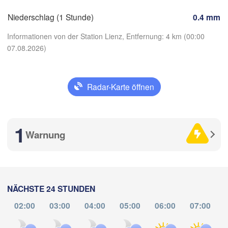
Niederschlag (1 Stunde)
0.4 mm
Ljubljana
Zagreb
Informationen von der Station Lienz, Entfernung: 4 km (00:00
Milano
Verona
Venezia
07.08.2026)
no
KROATIEN
Banja Lu
Bologna
BOSN
Genova
HER
Radar-Karte öffnen
App herunterladen
Split
Temperatur
Perugia
1
ITALIEN
Warnung
Pescara
2 m über dem Boden
Roma
Foggia
Mo
Di
Mi
Do
Fr
Sa
So
03. Aug
04. Aug
05. Aug
06. Aug
07. Aug
08. Aug
09. Aug
Napoli
NÄCHSTE 24 STUNDEN
Sassari
02:00
03:00
04:00
05:00
06:00
07:00
20
21
22
23
00
01
02
:00
:00
:00
:00
:00
:00
:00