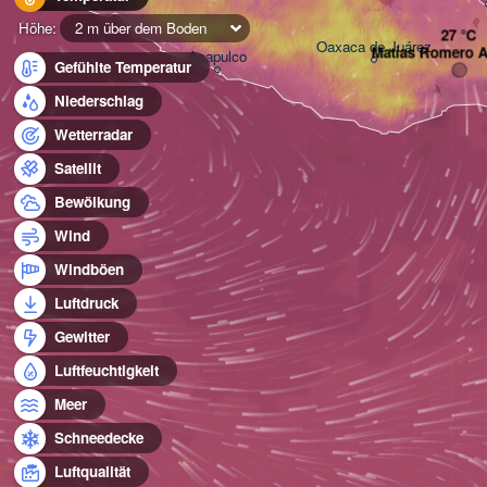
Höhe:
2 m über dem Boden
Oaxaca de Juárez
Matías Romero 
Acapulco
Gefühlte Temperatur
Niederschlag
Wetterradar
Satellit
Bewölkung
Wind
Windböen
Luftdruck
Gewitter
Luftfeuchtigkeit
Meer
Schneedecke
Luftqualität