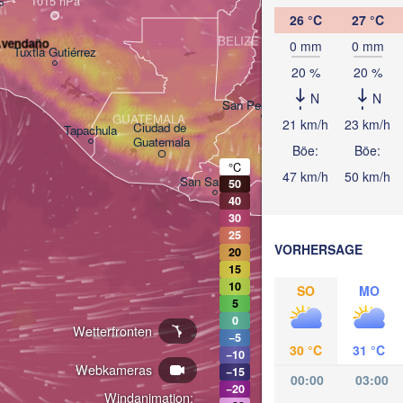
26 °C
27 °C
BELIZE
Avendaño
0 mm
0 mm
Tuxtla Gutiérrez
20 %
20 %
N
N
San Pedro Sula
GUATEMALA
21 km/h
23 km/h
Ciudad de 

Tapachula
Catacamas
Guatemala
HONDURAS
Böe:
Böe:
Tegucigalpa
°C
47 km/h
50 km/h
San Salvador
50
40
30
25
NICARAGUA
Managua
VORHERSAGE
20
15
10
SO
MO
5
0
Wetterfronten
−5
CO
30 °C
31 °C
−10
Webkameras
−15
00:00
03:00
−20
Windanimation: