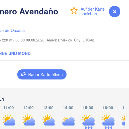
Cape Coral
mero Avendaño
Anmelden
Premium
myVentusky
Vorhersage
Miami
Nassau
do de Oaxaca
e 220 m / 08:33 08.08.2026, America/Mexico_City (UTC-6)
NNE UND MOND
La Habana
Pinar del Río
Santa Clara
Radar-Karte öffnen
Ciego de Ávila
KUBA
Camagüey
Holguín
EN
11:00
12:00
13:00
14:00
15:00
16:00
17:
Kingston