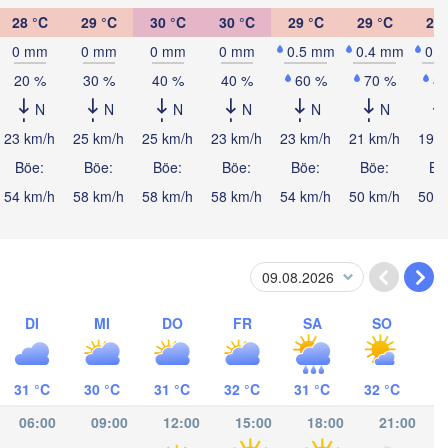
28 °C
29 °C
30 °C
30 °C
29 °C
29 °C
28 
0 mm
0 mm
0 mm
0 mm
0.5 mm
0.4 mm
0.
20 %
30 %
40 %
40 %
60 %
70 %
8
N
N
N
N
N
N
23 km/h
25 km/h
25 km/h
23 km/h
23 km/h
21 km/h
19 k
Böe:
Böe:
Böe:
Böe:
Böe:
Böe:
Bö
54 km/h
58 km/h
58 km/h
58 km/h
54 km/h
50 km/h
50 k
DI
MI
DO
FR
SA
SO
Barran
San José
STA RICA
31 °C
30 °C
31 °C
32 °C
31 °C
32 °C
06:00
09:00
12:00
15:00
18:00
21:00
Panamá