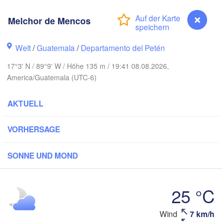
Melchor de Mencos
Welt
/
Guatemala
/
Departamento del Petén
17°3' N / 89°9' W / Höhe 135 m / 19:41 08.08.2026,
America/Guatemala (UTC-6)
Pi
AKTUELL
Cancún
Mérida
VORHERSAGE
Campeche
SONNE UND MOND
T
Ciudad del Carmen
Chetumal
25 °C
alcos
Wind
7 km/h
Melchor de Mencos