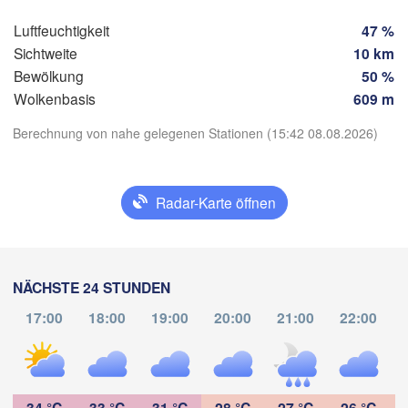
axaca de Juárez
BELIZE
Tuxtla Gutiérrez
Luftfeuchtigkeit
47 %
Sichtweite
10 km
Bewölkung
50 %
San Ped
GUATEMALA
Wolkenbasis
609 m
Ciudad de 

Tapachula
Guatemala
H
Berechnung von nahe gelegenen Stationen (15:42 08.08.2026)
San Salvador
App herunterladen
Radar-Karte öffnen
Temperatur
2 m über dem Boden
NÄCHSTE 24 STUNDEN
Mi
Do
Fr
Sa
So
Mo
Di
17:00
18:00
19:00
20:00
21:00
22:00
05. Aug
06. Aug
07. Aug
08. Aug
09. Aug
10. Aug
11. Aug
20
21
22
23
00
01
02
:00
:00
:00
:00
:00
:00
:00
34 °C
33 °C
31 °C
28 °C
27 °C
26 °C