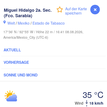
sa
Miguel Hidalgo 2a. Sec.
(Fco. Sarabia)
Welt
/
Mexiko
/
Estado de Tabasco
17°36' N / 92°55' W / Höhe 22 m / 16:41 08.08.2026,
America/Mexico_City (UTC-6)
AKTUELL
pico
VORHERSAGE
Mérida
za Rica
SONNE UND MOND
Campeche
o
Veracruz
35 °C
Ciudad del Carmen
Chetu
ehuacán
Coatzacoalcos
Miguel Hidalgo 2a. Sec. (Fco. Sarabia)
Wind
18 km/h