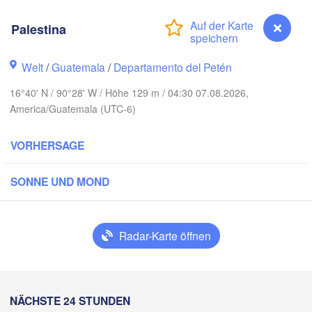
Palestina
Welt
/
Guatemala
/
Departamento del Petén
16°40' N / 90°28' W / Höhe 129 m / 04:30 07.08.2026,
America/Guatemala (UTC-6)
VORHERSAGE
Cancún
Mérida
SONNE UND MOND
Campeche
Radar-Karte öffnen
Ciudad del Carmen
Chetumal
Coatzacoalcos
BELIZE
Palestina
Tuxtla Gutiérrez
NÄCHSTE 24 STUNDEN