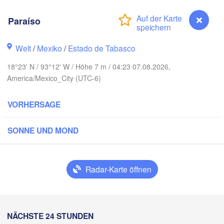
Paraíso
osa
Welt
/
Mexiko
/
Estado de Tabasco
18°23' N / 93°12' W / Höhe 7 m / 04:23 07.08.2026,
America/Mexico_City (UTC-6)
a
VORHERSAGE
ampico
SONNE UND MOND
Mérida
Poza Rica
Radar-Karte öffnen
Campeche
ico
Veracruz
Ciudad del Carmen
Chet
Paraíso
Tehuacán
NÄCHSTE 24 STUNDEN
H
Coatzacoalcos