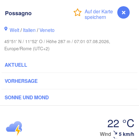
Zielona Góra
Possagno
DEUTSCHLAND
Leipzig
Kassel
Wr
Dresden
ln
Welt
/
Italien
/
Veneto
45°51' N / 11°52' O / Höhe 287 m / 07:01 07.08.2026,
Frankfurt am Main
Praha
Europe/Rome (UTC+2)
TSCHECHIEN
Nürnberg
AKTUELL
Brn
Stuttgart
VORHERSAGE
Linz
Wien
München
Salzburg
SONNE UND MOND
Zürich
ÖSTERREICH
Graz
SCHWEIZ
22 °C
Ljubljana
Possagno
Wind
5 km/h
Zagreb