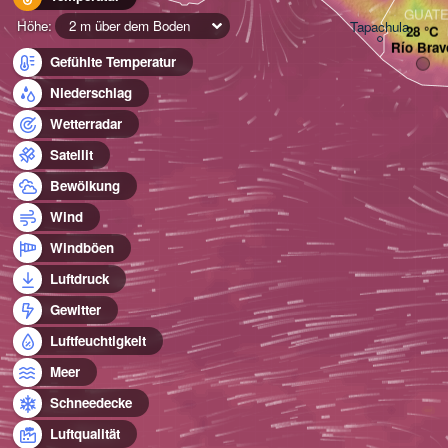
GUAT
Höhe:
2 m über dem Boden
Tapachula
Río Brav
Gefühlte Temperatur
Niederschlag
Wetterradar
Satellit
Bewölkung
Wind
Windböen
Luftdruck
Gewitter
Luftfeuchtigkeit
Meer
Schneedecke
Luftqualität