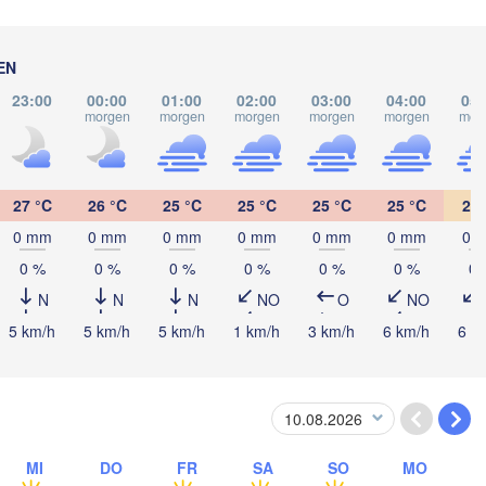
EN
23:00
00:00
01:00
02:00
03:00
04:00
05:
morgen
morgen
morgen
morgen
morgen
mor
Riohacha
27 °C
26 °C
25 °C
25 °C
25 °C
25 °C
24 
Barranquilla
0 mm
0 mm
0 mm
0 mm
0 mm
0 mm
0 
Maracaib
Valledupar
0 %
0 %
0 %
0 %
0 %
0 %
0 
N
N
N
NO
O
NO
Panamá
5 km/h
5 km/h
5 km/h
1 km/h
3 km/h
6 km/h
6 k
Mér
PANAMA
Cúcuta
Apartadó
A
Medellín
MI
DO
FR
SA
SO
MO