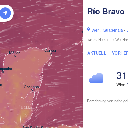
Río Bravo
La Habana
Welt
/
Guatemala
/
Pinar del Río
14°23' N / 91°19' W / H
Cancún
Mérida
AKTUELL
VORHE
mpeche
31
Wind
en
Chetumal
Berechnung von nahe gel
BELIZE
San Pedro Sula