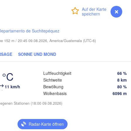
Anmelden
Premium
myVentusky
Vorhersage
Departamento de Suchitepéquez
Santa Clara
öhe 152 m / 20:45 09.08.2026, America/Guatemala (UTC-6)
Ciego de Ávila
KUBA
Camagüey
RSAGE
SONNE UND MOND
Holguín
 °C
Luftfeuchtigkeit
66 %
Sichtweite
8 km
HAITI
DOMI
11 km/h
Bewölkung
80 %
Jérémie
Port-au-Prince
Wolkenbasis
6096 m
Kingston
egenen Stationen (18:00 09.08.2026)
Radar-Karte öffnen