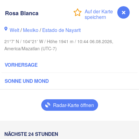
Rosa Blanca
Piedras Negra
Chihuahua
Welt
/
Mexiko
/
Estado de Nayarit
Nuevo 
Hidalgo 

21°7' N / 104°21' W / Höhe 1941 m / 10:44 06.08.2026,
del Parral
Monclova
America/Mazatlan (UTC-7)
 Mochis
VORHERSAGE
Monterrey
Torreón
H
Culiacán
SONNE UND MOND
MEXIKO
Durango
Ciuda
Mazatlán
Radar-Karte öffnen
San Luis Potosí
Rosa Blanca
NÄCHSTE 24 STUNDEN
León