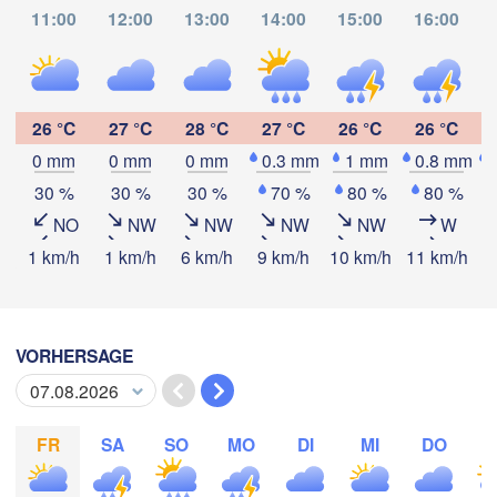
Guadalajara
Puerto Vallarta
Querétaro
11:00
12:00
13:00
14:00
15:00
16:00
Ciudad
Colima
26 °C
27 °C
28 °C
27 °C
26 °C
26 °C
0 mm
0 mm
0 mm
0.3 mm
1 mm
0.8 mm
App herunterladen
30 %
30 %
30 %
70 %
80 %
80 %
Acapul
NO
NW
NW
NW
NW
W
Temperatur
1 km/h
1 km/h
6 km/h
9 km/h
10 km/h
11 km/h
1
2 m über dem Boden
VORHERSAGE
Mo
Di
Mi
Do
Fr
Sa
So
03. Aug
04. Aug
05. Aug
06. Aug
07. Aug
08. Aug
09. Aug
FR
SA
SO
MO
DI
MI
DO
15
16
17
18
19
20
21
:00
:00
:00
:00
:00
:00
:00