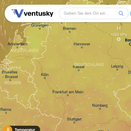
Rostock
Hamburg
Groningen
H
Bremen
Ber
Amsterdam
Hannover
NIEDERLANDE
DEUTSCHLAND
Leipzig
Kassel
Bruxelles 

D
Köln
- Brussel
BELGIEN
Frankfurt am Main
Nürnberg
Reims
Stuttgart
Temperatur