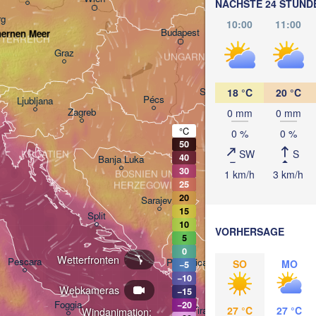
NÄCHSTE 24 STUND
rg
10:00
11:00
Debrecen
Budapest
nernen Meer
TERREICH
Graz
UNGARN
Clu
Szeged
18 °C
20 °C
Pécs
Ljubljana
Zagreb
0 mm
0 mm
°C
0 %
0 %
50
Београд

SW
S
KROATIEN
(Beograd)
40
Banja Luka
30
BOSNIEN UND 

1 km/h
3 km/h
25
HERZEGOWINA
SERBIEN
20
Sarajevo
15
Ниш

Split
(Niš)
10
VORHERSAGE
5
Соф
(So
0
Wetterfronten
Pescara
Podgorica
SO
MO
−5
Скопје

−10
(Skopje)
Webkameras
−15
NORDMAZEDONIEN
Foggia
−20
27 °C
27 °C
Tiranë
Windanimation: