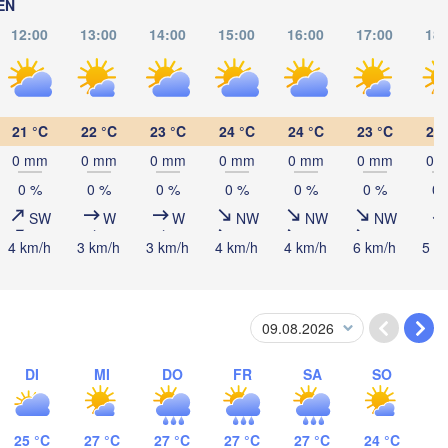
Кри
EN
(Kr
12:00
13:00
14:00
15:00
16:00
17:00
18:
REPUBLIK 

Миколаїв

MOLDAU
Chișinău
(Mykolaiv)
j-Napoca
Одеса

(Odesa)
21 °C
22 °C
23 °C
24 °C
24 °C
23 °C
23 
Sibiu
0 mm
0 mm
0 mm
0 mm
0 mm
0 mm
0 
Brașov
RUMÄNIEN
Galați
0 %
0 %
0 %
0 %
0 %
0 %
0 
SW
W
W
NW
NW
NW
Сев
(S
București
4 km/h
3 km/h
3 km/h
4 km/h
4 km/h
6 km/h
5 k
Craiova
Constanța
Плевен

Варна

(Pleven)
(Varna)
ия

fia)
BULGARIEN
DI
MI
DO
FR
SA
SO
Пловдив

(Plovdiv)
25 °C
27 °C
27 °C
27 °C
27 °C
24 °C