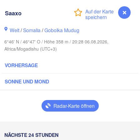
صنعاء

H
(Sana'a)
Saaxo
المكلا

JEMEN
(Mukalla)
Welt
/
Somalia
/
Gobolka Mudug
6°46' N / 46°47' O / Höhe 358 m / 20:28 06.08.2026,
عدن

(‘Adan)
Africa/Mogadishu (UTC+3)
جيبوتي

VORHERSAGE
(Djibouti)
DSCHIBUTI
عيرجابو

بربرة

(Erigavo)
SONNE UND MOND
(Berbera)
ዋ

هرجيسا

 Dawa)
(Hargeisa)
Radar-Karte öffnen
Saaxo
NÄCHSTE 24 STUNDEN
عابدؤاغ
