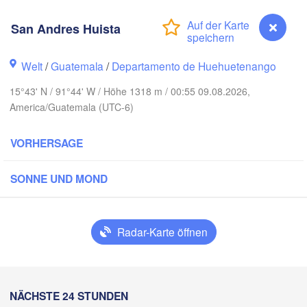
San Andres Huista
Welt
/
Guatemala
/
Departamento de Huehuetenango
15°43' N / 91°44' W / Höhe 1318 m / 00:55 09.08.2026,
America/Guatemala (UTC-6)
Can
Mérida
VORHERSAGE
Campeche
SONNE UND MOND
Veracruz
Ciudad del Carmen
Chetumal
Coatzacoalcos
Radar-Karte öffnen
e Juárez
BELIZE
Tuxtla Gutiérrez
San Andres Huista
NÄCHSTE 24 STUNDEN
H
San Pedro Sula