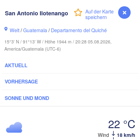
San Antonio Ilotenango
Welt
/
Guatemala
/
Departamento del Quiché
15°3' N / 91°13' W / Höhe 1944 m / 20:28 05.08.2026,
Cancú
Mérida
America/Guatemala (UTC-6)
Campeche
AKTUELL
acruz
VORHERSAGE
Ciudad del Carmen
Chetumal
Coatzacoalcos
SONNE UND MOND
uárez
BELIZE
Tuxtla Gutiérrez
22 °C
San Pedro Sula
San Antonio Ilotenango
Wind
18 km/h
Ciudad de 

Tapachula
Ca