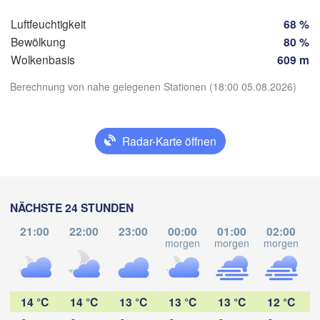
Guatemala
HONDURAS
Tegucigalpa
Luftfeuchtigkeit
68 %
San Salvador
Bewölkung
80 %
Wolkenbasis
609 m
N
Berechnung von nahe gelegenen Stationen (18:00 05.08.2026)
Man
App herunterladen
Radar-Karte öffnen
Temperatur
NÄCHSTE 24 STUNDEN
2 m über dem Boden
21:00
22:00
23:00
00:00
01:00
02:00
Mo
Di
Mi
Do
Fr
Sa
So
morgen
morgen
morgen
m
03. Aug
04. Aug
05. Aug
06. Aug
07. Aug
08. Aug
09. Aug
23
00
01
02
03
04
05
:00
:00
:00
:00
:00
:00
:00
14 °C
14 °C
13 °C
13 °C
13 °C
12 °C