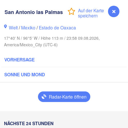
Reynosa
San Antonio las Palmas
Monterrey
Welt
/
Mexiko
/
Estado de Oaxaca
17°40' N / 96°5' W / Höhe 113 m / 23:58 09.08.2026,
Ciudad Victoria
America/Mexico_City (UTC-6)
VORHERSAGE
Tampico
s Potosí
SONNE UND MOND
Querétaro
Poza Rica
Radar-Karte öffnen
Ciudad de México
Veracruz
Ciudad del C
Tehuacán
H
Coatzacoalcos
San Antonio las Palmas
NÄCHSTE 24 STUNDEN