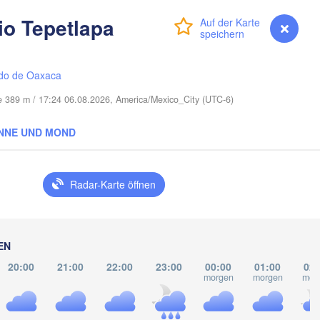
Cape Coral
io Tepetlapa
Anmelden
Premium
myVentusky
Vorhersage
Miami
do de Oaxaca
e 389 m / 17:24 06.08.2026, America/Mexico_City (UTC-6)
La Habana
NNE UND MOND
Pinar del Río
Santa Clara
Ciego de Ávila
Radar-Karte öffnen
KUBA
Cama
Cancún
EN
20:00
21:00
22:00
23:00
00:00
01:00
02:
morgen
morgen
mor