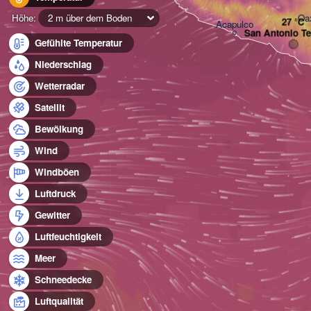
Oa
Höhe:
2 m über dem Boden
Acapulco
San Antonio Te
Gefühlte Temperatur
Niederschlag
Wetterradar
Satellit
Bewölkung
Wind
Windböen
Luftdruck
Gewitter
Luftfeuchtigkeit
Meer
Schneedecke
Luftqualität