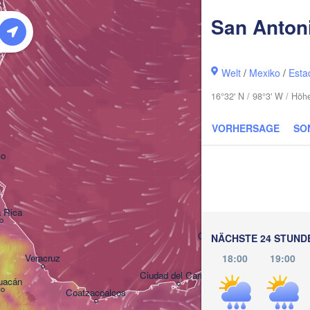
San Anton
Welt
/
Mexiko
/
Esta
16°32' N / 98°3' W / Höh
VORHERSAGE
SO
co
Mérida
 Rica
Campeche
NÄCHSTE 24 STUND
Veracruz
18:00
19:00
Ciudad del Carmen
Chetumal
uacán
Coatzacoalcos