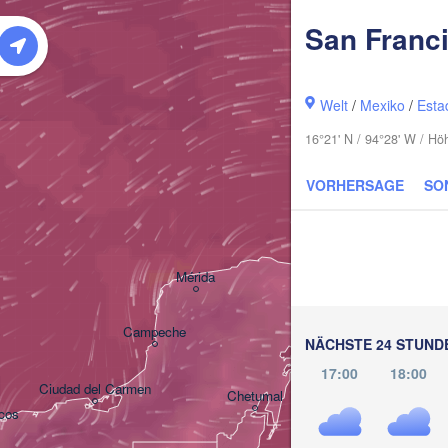
San Franc
Welt
/
Mexiko
/
Esta
16°21' N / 94°28' W / Hö
VORHERSAGE
SO
Pin
Cancún
Mérida
Campeche
NÄCHSTE 24 STUND
17:00
18:00
Ciudad del Carmen
Chetumal
cos