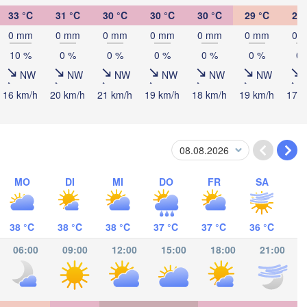
33 °C
31 °C
30 °C
30 °C
30 °C
29 °C
29 
0 mm
0 mm
0 mm
0 mm
0 mm
0 mm
0 
10 %
0 %
0 %
0 %
0 %
0 %
0 
NW
NW
NW
NW
NW
NW
16 km/h
20 km/h
21 km/h
19 km/h
18 km/h
19 km/h
17 k
MO
DI
MI
DO
FR
SA
Barranquil
38 °C
38 °C
38 °C
37 °C
37 °C
36 °C
José
 RICA
06:00
09:00
12:00
15:00
18:00
21:00
Panamá
PANAMA
T
Apartadó