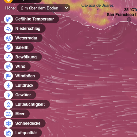
Oaxaca de Juárez
Acapulco
Höhe:
2 m über dem Boden
T
San Francisco 
Gefühlte Temperatur
Niederschlag
Wetterradar
Satellit
Bewölkung
Wind
Windböen
Luftdruck
Gewitter
Luftfeuchtigkeit
Meer
Schneedecke
Luftqualität