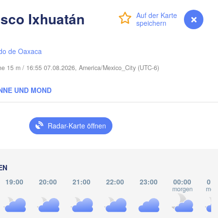
isco Ixhuatán
Anmelden
Premium
myVentusky
Vorhersage
Miami
Nassau
do de Oaxaca
he 15 m / 16:55 07.08.2026, America/Mexico_City (UTC-6)
La Habana
NNE UND MOND
ar del Río
Santa Clara
Ciego de Ávila
KUBA
Camagüey
Radar-Karte öffnen
Holguín
EN
19:00
20:00
21:00
22:00
23:00
00:00
01:
morgen
mor
Jé
Kingston