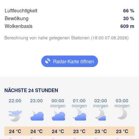
Tegucigalp
San Salvador
Luftfeuchtigkeit
66 %
Bewölkung
30 %
Wolkenbasis
609 m
N
Ma
Berechnung von nahe gelegenen Stationen (18:00 07.08.2026)
App herunterladen
Radar-Karte öffnen
Temperatur
NÄCHSTE 24 STUNDEN
2 m über dem Boden
22:00
23:00
00:00
01:00
02:00
03:00
Mi
Do
Fr
Sa
So
Mo
Di
morgen
morgen
morgen
morgen
m
05. Aug
06. Aug
07. Aug
08. Aug
09. Aug
10. Aug
11. Aug
00
01
02
03
04
05
06
:00
:00
:00
:00
:00
:00
:00
24 °C
24 °C
24 °C
23 °C
23 °C
23 °C