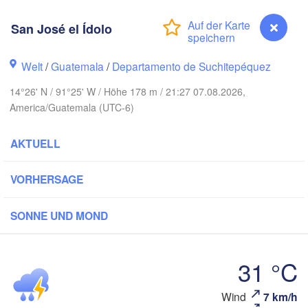
San José el Ídolo
Welt
/
Guatemala
/
Departamento de Suchitepéquez
Canc
Mérida
14°26' N / 91°25' W / Höhe 178 m / 21:27 07.08.2026,
America/Guatemala (UTC-6)
Campeche
AKTUELL
racruz
T
Chetumal
Coatzacoalcos
VORHERSAGE
Juárez
SONNE UND MOND
BELIZE
Tuxtla Gutiérrez
31 °C
San Pedro Sula
GUATEMALA
Tapachula
C
Wind
7 km/h
San José el Ídolo
HONDURA