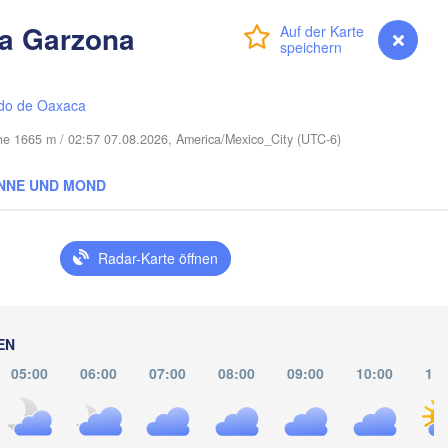
Cape Coral
la Garzona
Anmelden
Premium
myVentusky
Vorhersage
Miami
Nassau
do de Oaxaca
öhe 1665 m / 02:57 07.08.2026, America/Mexico_City (UTC-6)
NNE UND MOND
La Habana
Pinar del Río
Santa Clara
Ciego de Ávila
Radar-Karte öffnen
KUBA
Camagüey
Ho
EN
05:00
06:00
07:00
08:00
09:00
10:00
11:
Kingst