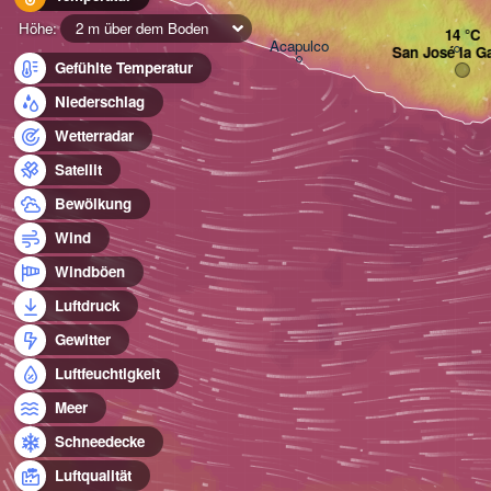
Höhe:
2 m über dem Boden
Acapulco
San José la G
Gefühlte Temperatur
Niederschlag
Wetterradar
Satellit
Bewölkung
Wind
Windböen
Luftdruck
Gewitter
Luftfeuchtigkeit
Meer
Schneedecke
Luftqualität