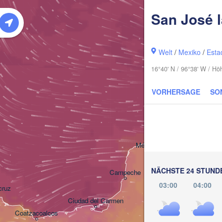
San José 
Welt
/
Mexiko
/
Esta
16°40' N / 96°38' W / H
VORHERSAGE
SO
Cancún
Mérida
NÄCHSTE 24 STUND
Campeche
03:00
04:00
cruz
Ciudad del Carmen
Chetumal
Coatzacoalcos