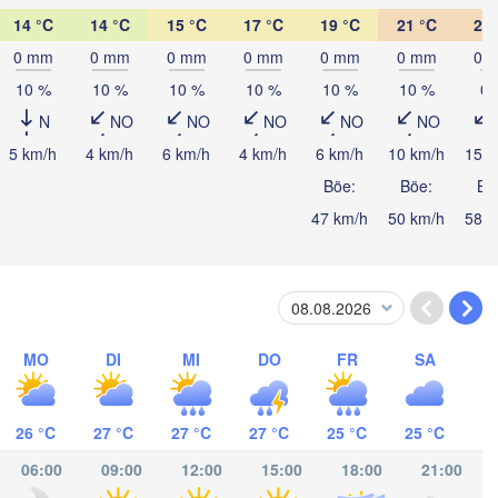
14 °C
14 °C
15 °C
17 °C
19 °C
21 °C
22 
0 mm
0 mm
0 mm
0 mm
0 mm
0 mm
0 
10 %
10 %
10 %
10 %
10 %
10 %
0 
N
NO
NO
NO
NO
NO
tacamas
5 km/h
4 km/h
6 km/h
4 km/h
6 km/h
10 km/h
15 k
Böe:
Böe:
Bö
47 km/h
50 km/h
58 k
CARAGUA
agua
MO
DI
MI
DO
FR
SA
San José
COSTA RICA
26 °C
27 °C
27 °C
27 °C
25 °C
25 °C
Panamá
06:00
09:00
12:00
15:00
18:00
21:00
PANAMA