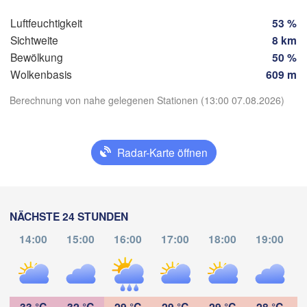
Tegucigal
San Salvador
Luftfeuchtigkeit
53 %
Sichtweite
8 km
Bewölkung
50 %
M
Wolkenbasis
609 m
Berechnung von nahe gelegenen Stationen (13:00 07.08.2026)
App herunterladen
Radar-Karte öffnen
Temperatur
2 m über dem Boden
NÄCHSTE 24 STUNDEN
Di
Mi
Do
Fr
Sa
So
Mo
14:00
15:00
16:00
17:00
18:00
19:00
04. Aug
05. Aug
06. Aug
07. Aug
08. Aug
09. Aug
10. Aug
T
16
17
18
19
20
21
22
:00
:00
:00
:00
:00
:00
:00
33 °C
32 °C
29 °C
29 °C
29 °C
28 °C