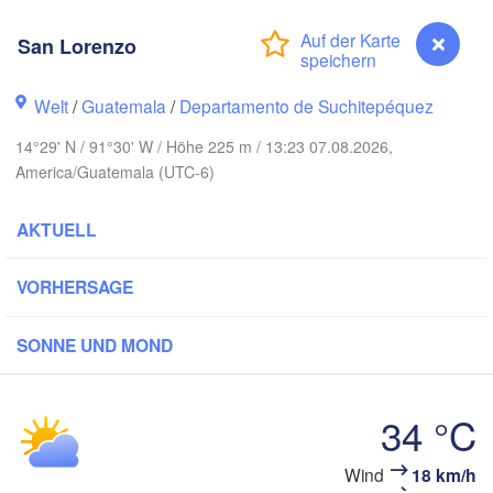
San Lorenzo
Welt
/
Guatemala
/
Departamento de Suchitepéquez
Canc
Mérida
14°29' N / 91°30' W / Höhe 225 m / 13:23 07.08.2026,
America/Guatemala (UTC-6)
Campeche
AKTUELL
racruz
Ciudad del Carmen
Chetumal
VORHERSAGE
Coatzacoalcos
 Juárez
SONNE UND MOND
BELIZE
Tuxtla Gutiérrez
34 °C
San Pedro Sula
GUATEMALA
Ciudad de 

Tapachula
Guatemala
Wind
18 km/h
San Lorenzo
HONDUR