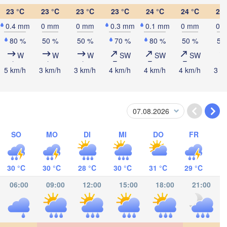
23 °C
23 °C
23 °C
23 °C
24 °C
24 °C
24 
0.4 mm
0 mm
0 mm
0.3 mm
0.1 mm
0 mm
0 
Kingston
80 %
50 %
50 %
70 %
80 %
50 %
50
W
W
W
SW
SW
SW
5 km/h
3 km/h
3 km/h
4 km/h
4 km/h
4 km/h
3 k
camas
SO
MO
DI
MI
DO
FR
ARAGUA
ua
30 °C
30 °C
28 °C
30 °C
31 °C
29 °C
06:00
09:00
12:00
15:00
18:00
21:00
San José
COSTA RICA