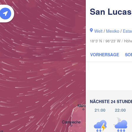
San Lucas 
Welt
/
Mexiko
/
Esta
18°3' N / 96°23' W / Höh
VORHERSAGE
SO
NÄCHSTE 24 STUND
Cancún
Mérida
21:00
22:00
Campeche
uz