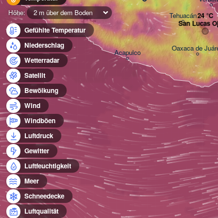
Höhe:
2 m über dem Boden
Tehuacán
San Lucas Oj
Gefühlte Temperatur
Niederschlag
Oaxaca de Juár
Acapulco
Wetterradar
Satellit
Bewölkung
Wind
Windböen
Luftdruck
Gewitter
Luftfeuchtigkeit
Meer
Schneedecke
Luftqualität