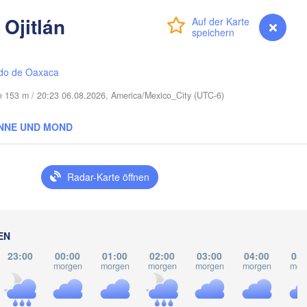
Ojitlán
Anmelden
Premium
myVentusky
Vorhersage
Port Saint Lucie
Cape Coral
do de Oaxaca
Miami
e 153 m / 20:23 06.08.2026, America/Mexico_City (UTC-6)
Nassau
NNE UND MOND
La Habana
Radar-Karte öffnen
Pinar del Río
Santa Clara
Ciego de Ávila
KUBA
Camagüey
EN
Holg
23:00
00:00
01:00
02:00
03:00
04:00
05:
morgen
morgen
morgen
morgen
morgen
mor