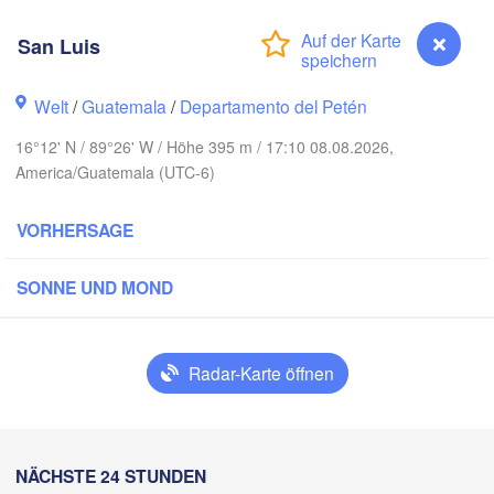
San Luis
Welt
/
Guatemala
/
Departamento del Petén
16°12' N / 89°26' W / Höhe 395 m / 17:10 08.08.2026,
America/Guatemala (UTC-6)
Cancún
Mérida
VORHERSAGE
Campeche
SONNE UND MOND
Ciudad del Carmen
Chetumal
Radar-Karte öffnen
oalcos
BELIZE
Tuxtla Gutiérrez
San Luis
NÄCHSTE 24 STUNDEN