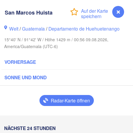
San Marcos Huista
Welt
/
Guatemala
/
Departamento de Huehuetenango
15°40' N / 91°42' W / Höhe 1429 m / 00:56 09.08.2026,
America/Guatemala (UTC-6)
Can
Mérida
VORHERSAGE
Campeche
SONNE UND MOND
Veracruz
Ciudad del Carmen
Chetumal
Coatzacoalcos
Radar-Karte öffnen
e Juárez
BELIZE
Tuxtla Gutiérrez
San Marcos Huista
NÄCHSTE 24 STUNDEN
H
San Pedro Sula