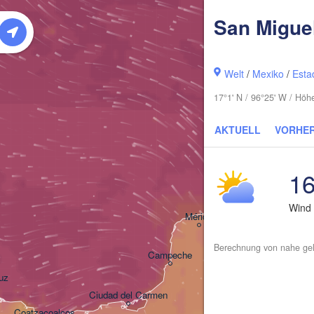
San Miguel
Welt
/
Mexiko
/
Esta
17°1' N / 96°25' W / Hö
AKTUELL
VORHE
16
Wind
Cancún
Mérida
Berechnung von nahe gel
Campeche
uz
Ciudad del Carmen
Chetumal
Coatzacoalcos