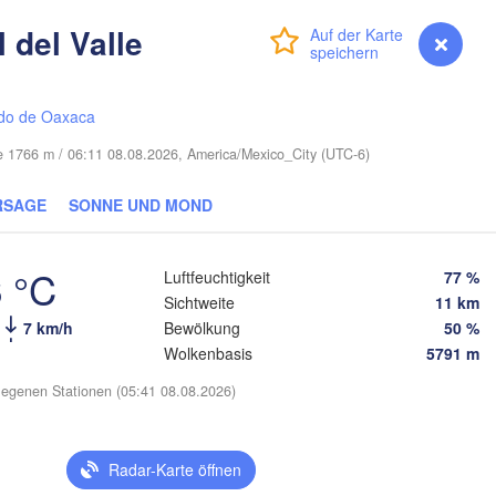
 del Valle
Cape Coral
Anmelden
Premium
myVentusky
Vorhersage
Miami
do de Oaxaca
Nassau
he 1766 m / 06:11 08.08.2026, America/Mexico_City (UTC-6)
RSAGE
SONNE UND MOND
La Habana
Pinar del Río
Santa Clara
 °C
Luftfeuchtigkeit
77 %
Ciego de Ávila
Sichtweite
11 km
KUBA
Camagüey
7 km/h
Bewölkung
50 %
Holg
Wolkenbasis
5791 m
egenen Stationen (05:41 08.08.2026)
Radar-Karte öffnen