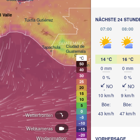
 Valle
BELIZE
NÄCHSTE 24 STUND
Tuxtla Gutiérrez
07:00
08:00
San Pedro Sula
GUATEMALA
Ciudad de 

Tapachula
Cat
Guatemala
HONDURAS
°C
14 °C
16 °C
Tegucigalpa
50
San Salvador
0 mm
0 mm
40
30
0 %
0 %
25
NO
NO
NIC
Manag
20
15
10 km/h
9 km/h
10
Böe:
Böe:
5
0
43 km/h
47 km/h
Wetterfronten
−5
−10
Webkameras
−15
−20
Windanimation:
VORHERSAGE