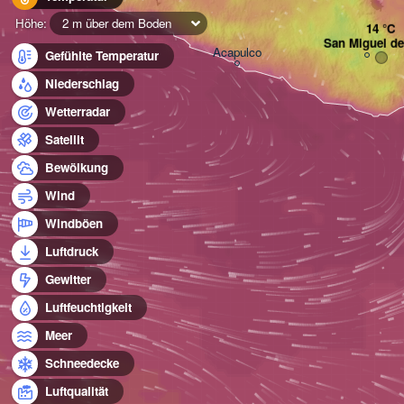
Höhe:
2 m über dem Boden
San Miguel del
Acapulco
Gefühlte Temperatur
Niederschlag
Wetterradar
Satellit
Bewölkung
Wind
Windböen
Luftdruck
Gewitter
Luftfeuchtigkeit
Meer
Schneedecke
Luftqualität