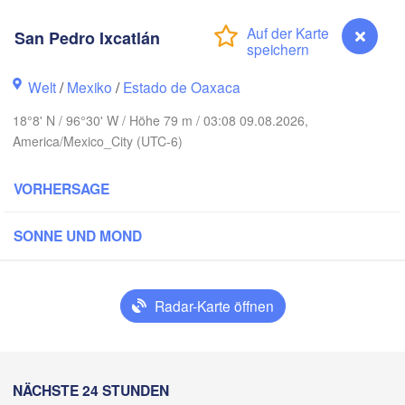
lova
San Pedro Ixcatlán
Reynosa
Monterrey
Welt
/
Mexiko
/
Estado de Oaxaca
18°8' N / 96°30' W / Höhe 79 m / 03:08 09.08.2026,
H
America/Mexico_City (UTC-6)
Ciudad Victoria
VORHERSAGE
Tampico
Luis Potosí
SONNE UND MOND
n
Querétaro
Poza Rica
Radar-Karte öffnen
Ciudad de México
Veracruz
Ciudad de
Tehuacán
San Pedro Ixcatlán
NÄCHSTE 24 STUNDEN
Coatzacoalcos