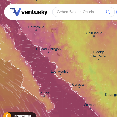
Hermosillo
Chihuahua
Ciudad Obregón
Hidalgo 

del Parral
Los Mochis
Culiacán
La Paz
Durang
Mazatlán
Temperatur