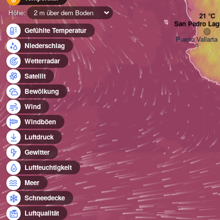
Höhe:
2 m über dem Boden
San Pedro Lag
Gefühlte Temperatur
Puerto Vallarta
Niederschlag
Wetterradar
Satellit
Bewölkung
Wind
Windböen
Luftdruck
Gewitter
Luftfeuchtigkeit
Meer
Schneedecke
Luftqualität