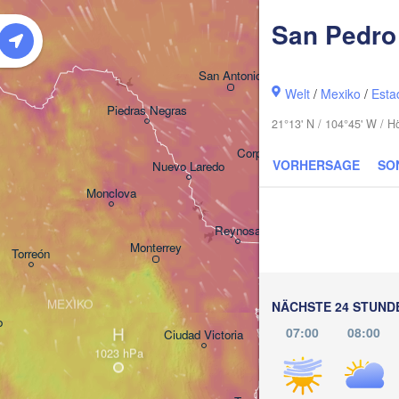
San Pedro
Houston
San Antonio
Welt
/
Mexiko
/
Esta
Piedras Negras
21°13' N / 104°45' W / 
Corpus Christi
VORHERSAGE
SO
Nuevo Laredo
Monclova
Reynosa
Monterrey
Torreón
MEXIKO
NÄCHSTE 24 STUND
o
H
07:00
08:00
Ciudad Victoria