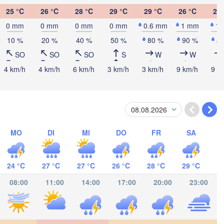
25 °C
26 °C
28 °C
29 °C
29 °C
26 °C
26 
0 mm
0 mm
0 mm
0 mm
0.6 mm
1 mm
1
Cancún
Mérida
10 %
20 %
40 %
50 %
80 %
90 %
8
SO
SO
SO
S
W
W
Campeche
4 km/h
4 km/h
6 km/h
3 km/h
3 km/h
9 km/h
9 k
Ciudad del Carmen
Chetumal
oalcos
BELIZE
MO
DI
MI
DO
FR
SA
Tuxtla Gutiérrez
San Pedro Sula
24 °C
27 °C
27 °C
26 °C
28 °C
29 °C
GUATEMALA
Ciudad de 

Tapachula
Catacamas
08:00
11:00
14:00
17:00
20:00
23:00
Guatemala
HONDURAS
Tegucigalpa
San Salvador