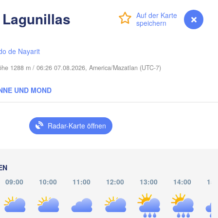
LOUISIANA
Mobile
 Lagunillas
Baton Rouge
Tal
Anmelden
Premium
myVentusky
Vorhersage
do de Nayarit
Höhe 1288 m / 06:26 07.08.2026, America/Mazatlan (UTC-7)
NNE UND MOND
Radar-Karte öffnen
EN
09:00
10:00
11:00
12:00
13:00
14:00
15: