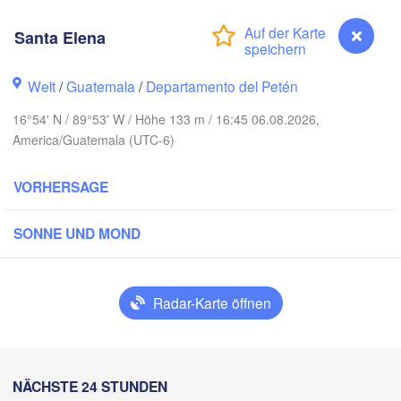
Santa Elena
Welt
/
Guatemala
/
Departamento del Petén
16°54' N / 89°53' W / Höhe 133 m / 16:45 06.08.2026,
America/Guatemala (UTC-6)
VORHERSAGE
Cancún
Mérida
SONNE UND MOND
Campeche
Radar-Karte öffnen
Ciudad del Carmen
Chetumal
zacoalcos
Santa Elena
BELIZE
NÄCHSTE 24 STUNDEN
Tuxtla Gutiérrez