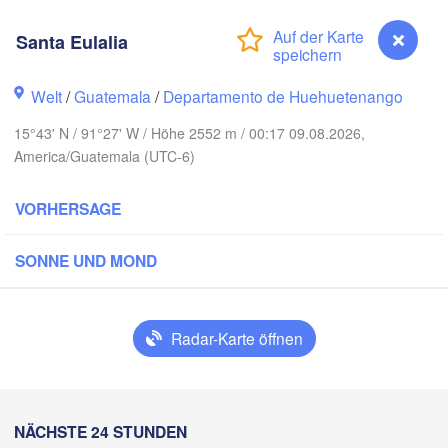
Santa Eulalia
Welt
/
Guatemala
/
Departamento de Huehuetenango
15°43' N / 91°27' W / Höhe 2552 m / 00:17 09.08.2026,
America/Guatemala (UTC-6)
Canc
Mérida
VORHERSAGE
Campeche
SONNE UND MOND
racruz
Ciudad del Carmen
Chetumal
Coatzacoalcos
Radar-Karte öffnen
Juárez
BELIZE
Tuxtla Gutiérrez
Santa Eulalia
NÄCHSTE 24 STUNDEN
San Pedro Sula