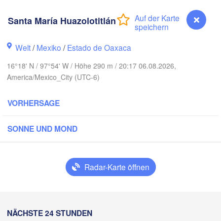
Santa María Huazolotitlán
EXIKO
Ciudad Victoria
Welt
/
Mexiko
/
Estado de Oaxaca
16°18' N / 97°54' W / Höhe 290 m / 20:17 06.08.2026,
Tampico
San Luis Potosí
America/Mexico_City (UTC-6)
León
VORHERSAGE
ara
Querétaro
Poza Rica
SONNE UND MOND
Ciudad de México
Veracruz
C
Tehuacán
Radar-Karte öffnen
Coatzacoalcos
Oaxaca de Juárez
Acapulco
Tuxtla G
Santa María Huazolotitlán
NÄCHSTE 24 STUNDEN