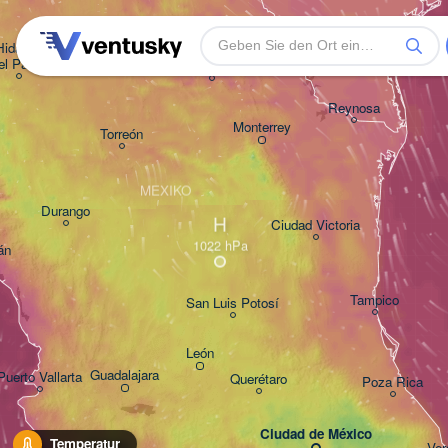
Corpus Christi
Nuevo Laredo
idalgo 

el Parral
Monclova
Reynosa
Monterrey
Torreón
MEXIKO
Durango
H
Ciudad Victoria
án
Tampico
San Luis Potosí
León
Guadalajara
Puerto Vallarta
Querétaro
Poza Rica
Ciudad de México
Temperatur
Colima
Ver