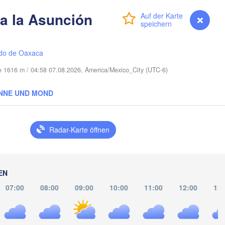
a la Asunción
Anmelden
Premium
myVentusky
Vorhersage
Port Saint Lucie
Cape Coral
do de Oaxaca
Miami
he 1616 m / 04:58 07.08.2026, America/Mexico_City (UTC-6)
Nassau
NNE UND MOND
La Habana
Radar-Karte öffnen
Pinar del Río
Santa Clara
Ciego de Ávila
KUBA
Camagüey
EN
n
H
07:00
08:00
09:00
10:00
11:00
12:00
13: