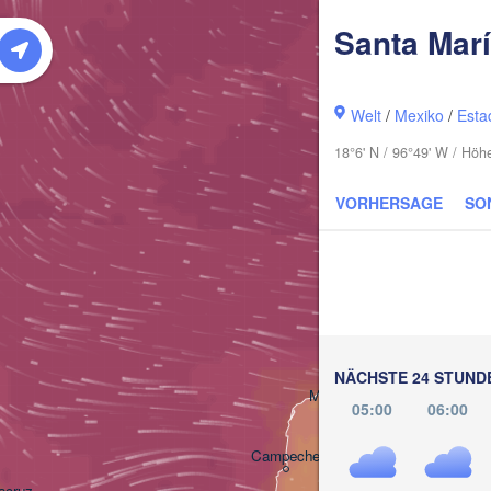
Santa Marí
Welt
/
Mexiko
/
Esta
18°6' N / 96°49' W / Hö
VORHERSAGE
SO
NÄCHSTE 24 STUND
Cancú
Mérida
05:00
06:00
Campeche
acruz