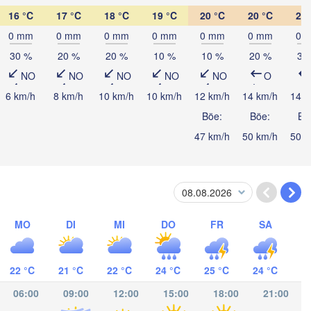
16 °C
17 °C
18 °C
19 °C
20 °C
20 °C
21 
0 mm
0 mm
0 mm
0 mm
0 mm
0 mm
0 
Kings
30 %
20 %
20 %
10 %
10 %
20 %
30
NO
NO
NO
NO
NO
O
6 km/h
8 km/h
10 km/h
10 km/h
12 km/h
14 km/h
14 k
Böe:
Böe:
Bö
47 km/h
50 km/h
50 k
atacamas
MO
DI
MI
DO
FR
SA
ICARAGUA
nagua
22 °C
21 °C
22 °C
24 °C
25 °C
24 °C
06:00
09:00
12:00
15:00
18:00
21:00
San José
COSTA RICA