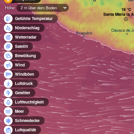
Höhe:
2 m über dem Boden
Santa María la 
Gefühlte Temperatur
Niederschlag
Oaxaca de J
Acapulco
Wetterradar
Satellit
Bewölkung
Wind
Windböen
Luftdruck
Gewitter
Luftfeuchtigkeit
Meer
Schneedecke
Luftqualität