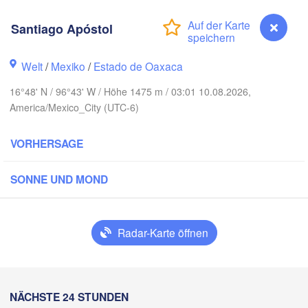
Santiago Apóstol
H
Welt
/
Mexiko
/
Estado de Oaxaca
Ciudad Victoria
16°48' N / 96°43' W / Höhe 1475 m / 03:01 10.08.2026,
America/Mexico_City (UTC-6)
Tampico
 Luis Potosí
VORHERSAGE
ón
Querétaro
Poza Rica
SONNE UND MOND
Ciudad de México
Veracruz
Radar-Karte öffnen
Ciudad d
Tehuacán
T
Coatzacoalcos
Acapulco
Santiago Apóstol
NÄCHSTE 24 STUNDEN
Tuxtla Gutiérrez