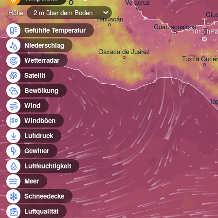
Veracruz
Höhe:
2 m über dem Boden
Ciu
Tehuacán
T
Coatzacoalcos
Gefühlte Temperatur
Niederschlag
Oaxaca de Juárez
Acapulco
Tuxtla Gutié
Wetterradar
Satellit
Bewölkung
Ta
Wind
Windböen
Luftdruck
Gewitter
Luftfeuchtigkeit
Meer
Schneedecke
Luftqualität