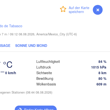
Anmelden
Premium
myVentusky
Vorhersage
Port Saint Lucie
Cape Coral
do de Tabasco
Miami
e 7 m / 09:12 08.08.2026, America/Mexico_City (UTC-6)
Nassau
RSAGE
SONNE UND MOND
 °C
Luftfeuchtigkeit
84 %
 Habana
Luftdruck
1015 hPa
0 km/h
Sichtweite
8 km
Santa Clara
Bewölkung
80 %
Ciego de Ávila
KUBA
Wolkenbasis
609 m
Camagüey
Holguín
egenen Stationen (08:44 08.08.2026)
Radar-Karte öffnen