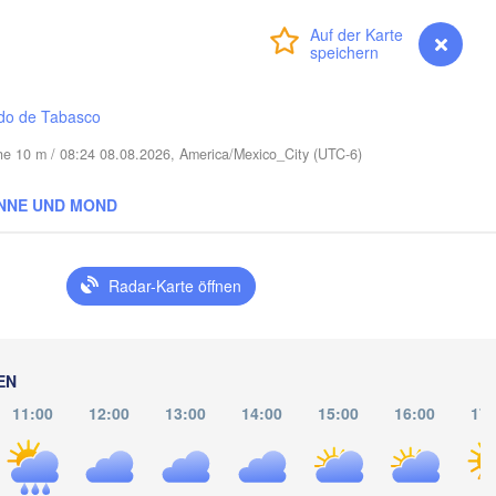
Anmelden
Premium
myVentusky
Vorhersage
Port Saint Lucie
Cape Coral
do de Tabasco
Miami
he 10 m / 08:24 08.08.2026, America/Mexico_City (UTC-6)
Nassau
NNE UND MOND
Radar-Karte öffnen
La Habana
o
Santa Clara
Ciego de Ávila
EN
KUBA
Camagüey
Holguín
11:00
12:00
13:00
14:00
15:00
16:00
17: