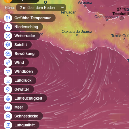
Veracruz
Höhe:
2 m über dem Boden
C
Tehuacán
Tecolutil
Coatzacoalcos
Gefühlte Temperatur
Niederschlag
Oaxaca de Juárez
Acapulco
Tuxtla Gut
Wetterradar
Satellit
Bewölkung
Wind
Windböen
Luftdruck
Gewitter
Luftfeuchtigkeit
Meer
Schneedecke
Luftqualität