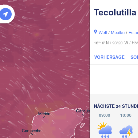
Tecolutilla
Welt
/
Mexiko
/
Esta
18°16' N / 93°20' W / Hö
VORHERSAGE
SO
Pinar del Rí
NÄCHSTE 24 STUND
Cancún
Mérida
09:00
10:00
Campeche