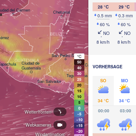
28 °C
29 °C
iudad del Carmen
Chetumal
la
0.5 mm
0.3 mm
60 %
60 %
NO
NO
BELIZE
iérrez
8 km/h
8 km/h
San Pedro Sula
°C
GUATEMALA
50
Ciudad de 

Tapachula
Catacamas
VORHERSAGE
Guatemala
40
HONDURAS
30
Tegucigalpa
25
SO
MO
San Salvador
20
15
10
34 °C
34 °C
NICARAGUA
5
Managua
0
00:00
03:00
Wetterfronten
−5
−10
Webkameras
−15
−20
Windanimation:
San José