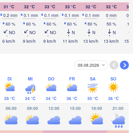
31 °C
32 °C
33 °C
33 °C
32 °C
32 °C
31 
Jérémie
P
0.2 mm
0.1 mm
0.1 mm
0.1 mm
0.1 mm
0 mm
0 
Kingston
60 %
60 %
60 %
60 %
80 %
50 %
10
NO
NO
NO
N
N
N
6 km/h
9 km/h
9 km/h
11 km/h
13 km/h
13 km/h
15 k
DI
MI
DO
FR
SA
SO
35 °C
34 °C
34 °C
36 °C
35 °C
36 °C
06:00
09:00
12:00
15:00
18:00
21:00
Ri
Barranquilla
Valled