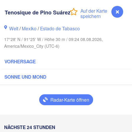
Tenosique de Pino Suárez
Welt
/
Mexiko
/
Estado de Tabasco
17°28' N / 91°25' W / Höhe 30 m / 09:24 08.08.2026,
America/Mexico_City (UTC-6)
VORHERSAGE
Canc
SONNE UND MOND
Mérida
Campeche
Radar-Karte öffnen
racruz
Ciudad del Carmen
Chetumal
T
Coatzacoalcos
Tenosique de Pino Suárez
NÄCHSTE 24 STUNDEN