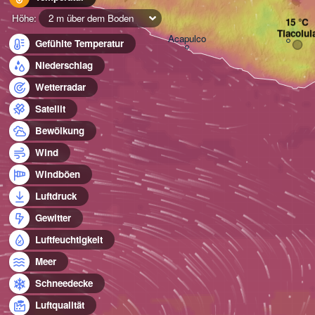
Höhe:
2 m über dem Boden
Tlacolul
Acapulco
Gefühlte Temperatur
Niederschlag
Wetterradar
Satellit
Bewölkung
Wind
Windböen
Luftdruck
Gewitter
Luftfeuchtigkeit
Meer
Schneedecke
Luftqualität