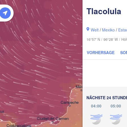
Tlacolula
Welt
/
Mexiko
/
Esta
16°57' N / 96°28' W / H
VORHERSAGE
SO
Cancún
Mérida
NÄCHSTE 24 STUND
Campeche
04:00
05:00
ruz
Ciudad del Carmen
Chetumal
Coatzacoalcos