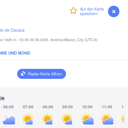
Cape Coral
Anmelden
Premium
myVentusky
Vorhersage
Miami
Nassau
do de Oaxaca
öhe 1626 m / 03:45 06.08.2026, America/Mexico_City (UTC-6)
NNE UND MOND
La Habana
Pinar del Río
Santa Clara
Radar-Karte öffnen
Ciego de Ávila
KUBA
Camagüey
Hol
EN
06:00
07:00
08:00
09:00
10:00
11:00
12: