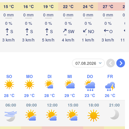
Kingston
15 °C
16 °C
19 °C
22 °C
24 °C
27 °C
27 
0 mm
0 mm
0 mm
0 mm
0 mm
0 mm
0 
0 %
0 %
0 %
0 %
0 %
0 %
0 
S
S
S
SW
NO
O
3 km/h
3 km/h
5 km/h
4 km/h
1 km/h
3 km/h
11 k
acamas
SO
MO
DI
MI
DO
FR
CARAGUA
gua
28 °C
29 °C
28 °C
29 °C
23 °C
26 °C
06:00
09:00
12:00
15:00
18:00
21:00
San José
COSTA RICA
Panamá