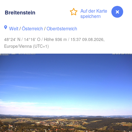
Gdańs
Koszalin
Rostock
Breitenstein
Hamburg
Szczecin
Bydgoszcz
Welt
/
Österreich
/
Oberösterreich
n
48°24' N / 14°16' O / Höhe 936 m / 15:37 09.08.2026,
Berlin
Poznań
annover
Europe/Vienna (UTC+1)
Zielona Góra
PO
EUTSCHLAND
Leipzig
ssel
Wrocław
Dresden
 Main
Praha
TSCHECHIEN
Nürnberg
Brno
gart
Breitenstein
SLOW
Wien