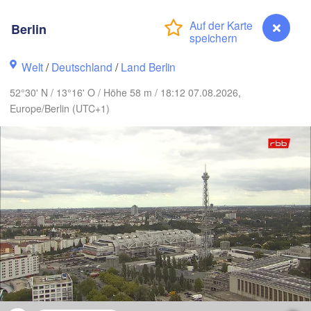
Göteborg
Berlin
Aalborg
Welt
/
Deutschland
/
Land Berlin
52°30' N / 13°16' O / Höhe 58 m / 18:12 07.08.2026,
Aarhus
Europe/Berlin (UTC+1)
DÄNEMARK
København
Koszalin
Rostock
Hamburg
Szczecin
Bydgo
Bremen
Berlin
Poznań
Hannover