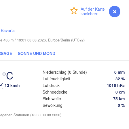
Смолен
(Smol
Vilnius
Anmelden
Premium
myVentusky
Vorhersage
Мінск

Магілёў

(Minsk)
(Mahilioŭ)
Гродна

/
Bavaria
(Hrodna)
BELARUS
Бабруйск

Баранавічы

he 486 m / 19:01 08.08.2026, Europe/Berlin (UTC+2)
(Babrujsk)
(Baranavičy)
Салігорск

(Salihorsk)
RSAGE
SONNE UND MOND
Гомель

(Homieĺ)
Пінск

Брэст

Мазыр

(Pinsk)
(Brest)
(Mazyr)
 °C
Niederschlag (0 Stunde)
0 mm
Чернігів

(Chernihiv)
Luftfeuchtigkeit
32 %
ublin
13 km/h
Luftdruck
1016 hPa
Рівне

Schneedecke
0 cm
Київ

(Rivne)
Sichtweite
75 km
Житомир

(Kyiv)
(Zhytomyr)
Bewölkung
0 %
Львів

ów
(Lviv)
egenen Stationen (18:30 08.08.2026)
Черка
Хмельницький

Вінниця

(Cher
(Khmelnytskyi)
(Vinnytsia)
Івано-Франківськ
