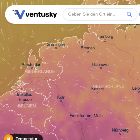
Rosto
Hamburg
Groningen
Bremen
Amsterdam
Hannover
NIEDERLANDE
DEUTSCHLAND
Leip
Kassel
Bruxelles 

Köln
- Brussel
BELGIEN
Frankfurt am Main
Nürnberg
Reims
Temperatur