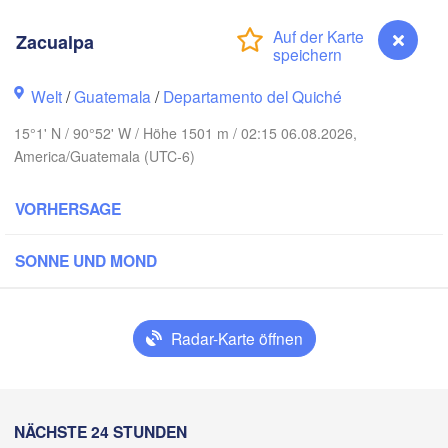
Zacualpa
Welt
/
Guatemala
/
Departamento del Quiché
15°1' N / 90°52' W / Höhe 1501 m / 02:15 06.08.2026,
Cancún
Mérida
America/Guatemala (UTC-6)
Campeche
VORHERSAGE
uz
SONNE UND MOND
Ciudad del Carmen
Chetumal
Coatzacoalcos
rez
Radar-Karte öffnen
BELIZE
Tuxtla Gutiérrez
San Pedro Sula
Zacualpa
NÄCHSTE 24 STUNDEN
Tapachula
Cata