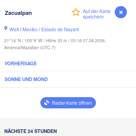
Zacualpan
Piedras 
Chihuahua
Welt
/
Mexiko
/
Estado de Nayarit
 Obregón
N
Hidalgo 

21°14' N / 105°9' W / Höhe 33 m / 03:18 07.08.2026,
del Parral
Monclova
America/Mazatlan (UTC-7)
VORHERSAGE
Los Mochis
Mont
Torreón
Culiacán
SONNE UND MOND
MEXIKO
az
Durango
Mazatlán
Radar-Karte öffnen
San Luis Pot
Zacualpan
NÄCHSTE 24 STUNDEN
León