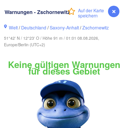
Aalborg
Warnungen - Zschornewitz
Aarhus
Welt
/
Deutschland
/
Saxony-Anhalt
/
Zschornewitz
DÄNEMARK
København
51°42' N / 12°23' O / Höhe 91 m / 01:01 08.08.2026,
Europe/Berlin (UTC+2)
Keine gültigen Warnungen
für dieses Gebiet
Koszalin
Rostock
Hamburg
Szczecin
Bremen
Berlin
Pozna
Hannover
H
Zielona Góra
Warnungen - Zschornewitz