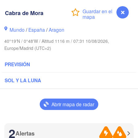
Cabra de Mora
FRANCIA
Limoges
Clermont-Ferra
Mundo
/
España
/
Aragon
40°19'N / 0°48'W / Altitud 1116 m / 07:31 10/08/2026,
Bordeaux
Europe/Madrid (UTC+2)
PREVISIÓN
Toulouse
Montpel
 / Xixón
Bilbao
SOL Y LA LUNA
Perpignan
Abrir mapa de radar
Valladolid
Zaragoza
Lleida
Barcelona
manca
2
Madrid
Alertas
Cabra de Mora