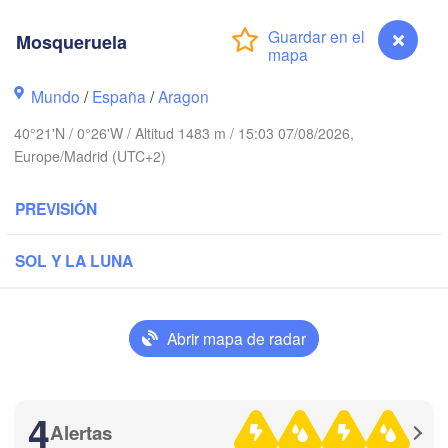
Nantes
Mosqueruela
FRANCIA
Limoges
Mundo
/
España
/
Aragon
Clermont-Ferrand
40°21'N / 0°26'W / Altitud 1483 m / 15:03 07/08/2026,
Bordeaux
Europe/Madrid (UTC+2)
PREVISIÓN
Toulouse
Montpelli
Xixón
Bilbao
SOL Y LA LUNA
Perpignan
Abrir mapa de radar
Valladolid
Zaragoza
Lleida
Barcelona
nca
4
Madrid
Alertas
Mosqueruela