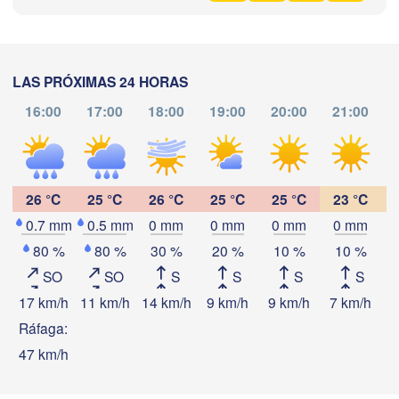
ESPAÑA
Palma
València
Albacete
Alacant / 

LAS PRÓXIMAS 24 HORAS
Alicante
16:00
17:00
18:00
19:00
20:00
21:00
Descargar aplicación
Almería
Alger
Málaga
26 °C
25 °C
26 °C
25 °C
25 °C
23 °C
Temperatura
0.7 mm
0.5 mm
0 mm
0 mm
0 mm
0 mm
r)
Oran
الناظور

Tiaret
80 %
80 %
30 %
20 %
10 %
10 %
(Nador)
2 m sobre tierra
SO
SO
S
S
S
S
Djelfa
فاس

ma
mi
ju
vi
sá
do
lu
17 km/h
11 km/h
14 km/h
9 km/h
9 km/h
7 km/h
6
(Fez)
04 ago
05 ago
06 ago
07 ago
08 ago
09 ago
10 ago
Ráfaga:
Méchria


47 km/h
ra)
10
11
12
13
14
15
16
:00
:00
:00
:00
:00
:00
:00
Ghardaïa