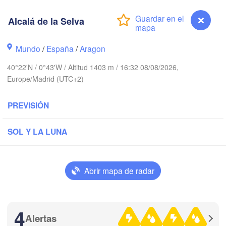
Nantes
Alcalá de la Selva
FRANCIA
Limoges
Mundo
/
España
/
Aragon
Clermont-Ferran
40°22'N / 0°43'W / Altitud 1403 m / 16:32 08/08/2026,
Bordeaux
Europe/Madrid (UTC+2)
PREVISIÓN
Toulouse
Montpel
/ Xixón
Bilbao
SOL Y LA LUNA
Perpignan
Abrir mapa de radar
Valladolid
Zaragoza
Lleida
Barcelona
manca
4
Madrid
Alertas
Alcalá de la Selva