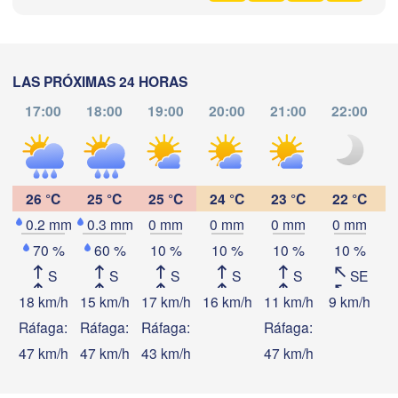
ESPAÑA
Palma
València
Albacete
Alacant / 

LAS PRÓXIMAS 24 HORAS
Alicante
17:00
18:00
19:00
20:00
21:00
22:00
a
Descargar aplicación
Almería
Alger
Málaga
26 °C
25 °C
25 °C
24 °C
23 °C
22 °C
Temperatura
B


0.2 mm
0.3 mm
0 mm
0 mm
0 mm
0 mm
ier)
Oran
الناظور

Tiaret
70 %
60 %
10 %
10 %
10 %
10 %
(Nador)
A
2 m sobre tierra
S
S
S
S
S
SE
فاس

mi
ju
vi
sá
do
lu
ma
18 km/h
15 km/h
17 km/h
16 km/h
11 km/h
9 km/h
9
(Fez)
05 ago
06 ago
07 ago
08 ago
09 ago
10 ago
11 ago
Ráfaga:
Ráfaga:
Ráfaga:
Ráfaga:
Méchria
خن

47 km/h
47 km/h
43 km/h
47 km/h
ifra)
12
13
14
15
16
17
18
:00
:00
:00
:00
:00
:00
:00
Ghardaï