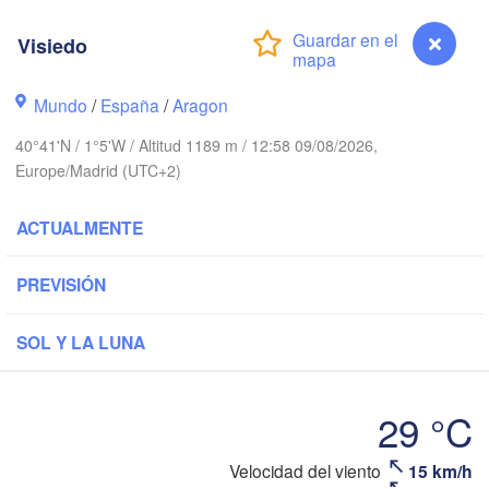
Nantes
Visiedo
FRANCIA
Mundo
/
España
/
Aragon
Limoges
Clermont-Fer
40°41'N / 1°5'W / Altitud 1189 m / 12:58 09/08/2026,
Europe/Madrid (UTC+2)
Bordeaux
ACTUALMENTE
Toulouse
Montp
ón / Xixón
PREVISIÓN
Bilbao
Perpignan
SOL Y LA LUNA
Valladolid
Zaragoza
Lleida
29 °C
Barcelona
lamanca
Velocidad del viento
15 km/h
Visiedo