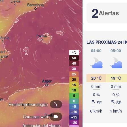
za
Lleida
Barcelona
2
Alertas
Sassari
Palma
lència
Casteddu/
LAS PRÓXIMAS 24 
04:00
05:00
ant / 

°C
cante
50
40
30
25
20 °C
19 °C
20
Annaba
Alger
15
0 mm
0 mm
10
0 %
0 %
5
an
0
SE
SE
Tébessa
Frente (meteorología)
Tiaret
−5
6 km/h
4 km/h
−10
Djelfa
Cámaras web
−15
−20
Animación del viento: