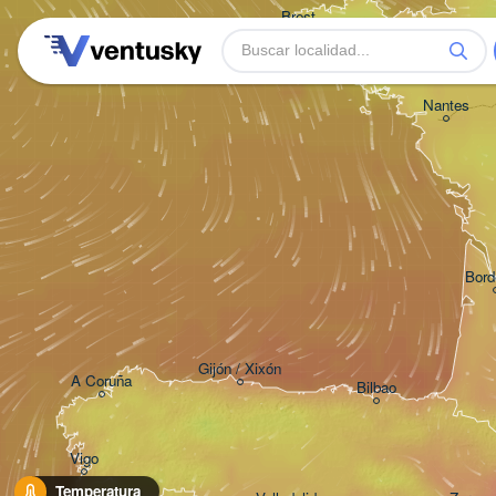
Brest
Nantes
Bord
Gijón / Xixón
A Coruña
Bilbao
Vigo
Temperatura