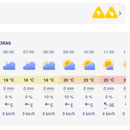
Foggia
Napoli
Cagliari
HORAS
06:00
07:00
08:00
09:00
10:00
11:00
12:
Palermo
Catania
تونس

19 °C
18 °C
18 °C
20 °C
22 °C
25 °C
27 
(Tunis)
0 mm
0 mm
0 mm
0 mm
0 mm
0 mm
0 
0 %
0 %
10 %
10 %
0 %
0 %
10
E
E
E
E
E
SE
TÚNEZ
صفاقس

3 km/h
3 km/h
3 km/h
3 km/h
3 km/h
4 km/h
3 k
(Sfax)