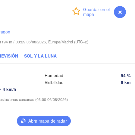
ESLOV
Linz
Wien
München
Iniciar sesión
Premium
myVentusky
Previsión
Salzburg
Buda
AUSTRIA
Graz
ragon
HUN
d 1194 m / 03:29 06/08/2026, Europe/Madrid (UTC+2)
Pécs
Ljubljana
REVISIÓN
SOL Y LA LUNA
Zagreb
ano
Verona
Venezia
CROACIA
Humedad
94 %
Banja Luka
Visibilidad
8 km
Bologna
BOSNIA Y 

a
HERZEGOVIN
4 km/h
Sarajevo
s estaciones cercanas (03:00 06/08/2026)
Split
Perugia
ITALIA
Pescara
Pod
Abrir mapa de radar
Roma