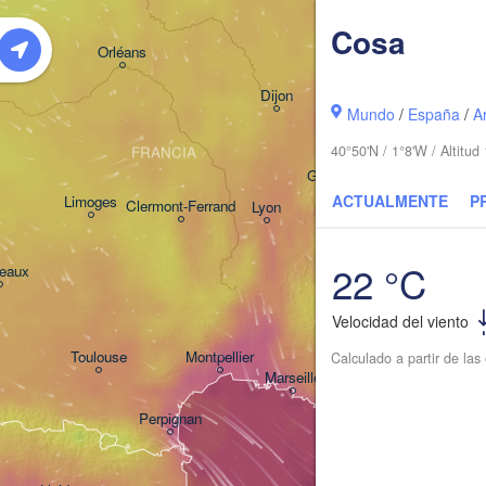
Cosa
Orléans
Zürich
Dijon
Mundo
/
España
/
A
SUIZA
40°50'N / 1°8'W / Altitu
FRANCIA
Genève
ACTUALMENTE
P
Limoges
Clermont-Ferrand
Lyon
Mil
Torino
22 °C
eaux
Genov
Velocidad del viento
Nice
Toulouse
Montpellier
Calculado a partir de la
Marseille
Perpignan