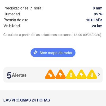
Madrid
Precipitaciones (1 hora)
0 mm
ESPAÑA
Humedad
35 %
Palma
València
Presión de aire
1013 hPa
Albacete
Visibilidad
20 km
Alacant / 

Alicante
Calculado a partir de las estaciones cercanas (13:00 09/08/2026)
Descargar aplicación
Abrir mapa de radar
Temperatura
Almería
Alger
Málaga
2 m sobre tierra
Oran
5
الناظور

Tiaret
Alertas
(Nador)
ju
vi
sá
do
lu
ma
mi
Djelfa
06 ago
07 ago
08 ago
09 ago
10 ago
11 ago
12 ago


z)
Méchria
09
10
11
12
13
14
15
:00
:00
:00
:00
:00
:00
:00
LAS PRÓXIMAS 24 HORAS