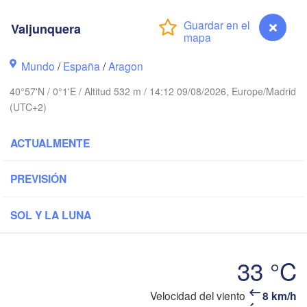
D
Nantes
Valjunquera
FRANCIA
Mundo
/
España
/
Aragon
Limoges
Clermont-Ferrand
Ly
40°57'N / 0°1'E / Altitud 532 m / 14:12 09/08/2026, Europe/Madrid
(UTC+2)
Bordeaux
ACTUALMENTE
PREVISIÓN
Toulouse
Montpellier
ón
M
Bilbao
SOL Y LA LUNA
Perpignan
33 °C
ladolid
Zaragoza
Lleida
Barcelona
Valjunquera
Velocidad del viento
8 km/h
a