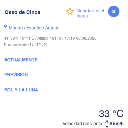
rest
Orléans
Osso de Cinca
Dij
Nantes
Mundo
/
España
/
Aragon
FRANCIA
41°39'N / 0°11'E / Altitud 161 m / 17:19 06/08/2026,
Europe/Madrid (UTC+2)
Limoges
Clermont-Ferrand
Lyo
ACTUALMENTE
Bordeaux
PREVISIÓN
SOL Y LA LUNA
Toulouse
Montpellier
Ma
Bilbao
Perpignan
33 °C
Velocidad del viento
9 km/h
Osso de Cinca
dolid
Zaragoza