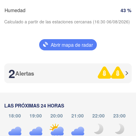
Barcelona
Humedad
43 %
Madrid
Calculado a partir de las estaciones cercanas (16:30 06/08/2026)
ESPAÑA
Palma
València
Albacete
Abrir mapa de radar
Alacant / 

Descargar aplicación
Alicante
2
Temperatura
Alertas
Almería
Alger
álaga
2 m sobre tierra
lu
ma
mi
ju
vi
sá
do
Oran
الناظور

LAS PRÓXIMAS 24 HORAS
Tiaret
03 ago
04 ago
05 ago
06 ago
07 ago
08 ago
09 ago
(Nador)
18:00
19:00
20:00
21:00
22:00
23:00
Djelfa
m


12
13
14
15
16
17
18
:00
:00
:00
:00
:00
:00
:00
)