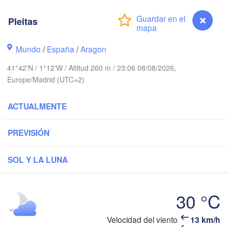
Brest
Orléans
Pleitas
Nantes
Mundo
/
España
/
Aragon
FRANCIA
41°42'N / 1°12'W / Altitud 260 m / 23:06 08/08/2026,
Europe/Madrid (UTC+2)
Limoges
Clermont-Fer
ACTUALMENTE
Bordeaux
PREVISIÓN
SOL Y LA LUNA
Toulouse
Mont
ón / Xixón
Bilbao
Perpignan
30 °C
Pleitas
Velocidad del viento
13 km/h
Valladolid
Lleida