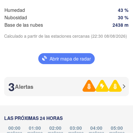
Barcelona
alamanca
Humedad
43 %
Nubosidad
30 %
Madrid
Base de las nubes
2438 m
ESPAÑA
Palma
València
Calculado a partir de las estaciones cercanas (22:30 08/08/2026)
Albacete
Alacant / 

Descargar aplicación
Alicante
Abrir mapa de radar
Temperatura
villa
Almería
3
Alger
Málaga
Alertas
2 m sobre tierra
B
طنجة

angier)
mi
ju
vi
sá
do
lu
ma
Oran
الناظور

Tiaret
05 ago
06 ago
07 ago
08 ago
09 ago
10 ago
11 ago
(Nador)
Djelfa
LAS PRÓXIMAS 24 HORAS
18
19
20
21
22
23
00
فاس

:00
:00
:00
:00
:00
:00
:00
(Fez)
00:00
01:00
02:00
03:00
04:00
05:00
mañana
mañana
mañana
mañana
mañana
mañana
m