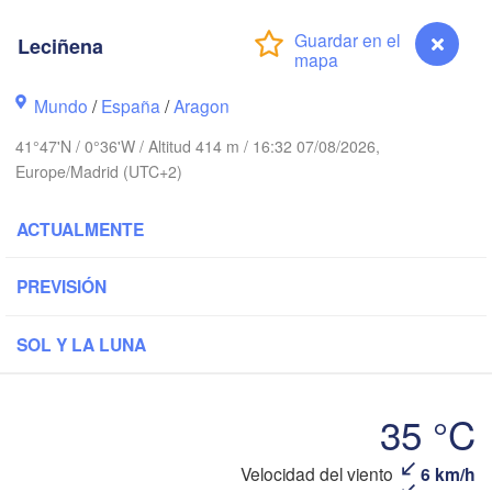
Brest
Leciñena
Orléans
Nantes
Mundo
/
España
/
Aragon
41°47'N / 0°36'W / Altitud 414 m / 16:32 07/08/2026,
FRANCIA
Europe/Madrid (UTC+2)
Limoges
Clermont-Ferran
ACTUALMENTE
Bordeaux
PREVISIÓN
SOL Y LA LUNA
Toulouse
Montpell
 Xixón
Bilbao
Perpignan
35 °C
Velocidad del viento
6 km/h
Leciñena
Valladolid
Lleida