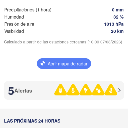
Barcelona
Precipitaciones (1 hora)
0 mm
anca
Humedad
32 %
Madrid
Presión de aire
1013 hPa
Visibilidad
20 km
ESPAÑA
Palma
València
Calculado a partir de las estaciones cercanas (16:00 07/08/2026)
Albacete
Descargar aplicación
Alacant / 

Alicante
Abrir mapa de radar
Temperatura
a
Almería
Alger
Málaga
2 m sobre tierra
5
Alertas


ma
mi
ju
vi
sá
do
lu
er)
Oran
الناظور

Tiaret
04 ago
05 ago
06 ago
07 ago
08 ago
09 ago
10 ago
(Nador)
Djelfa
12
13
14
15
16
17
18
فاس

:00
:00
:00
:00
:00
:00
:00
LAS PRÓXIMAS 24 HORAS
(Fez)