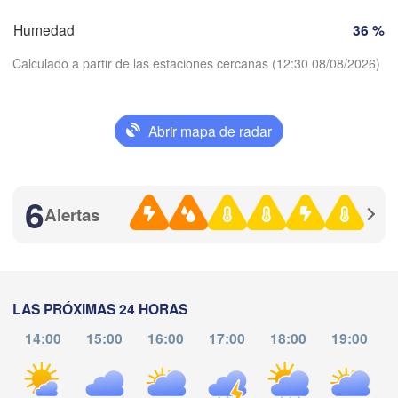
alladolid
Lleida
Barcelona
Humedad
36 %
ca
Calculado a partir de las estaciones cercanas (12:30 08/08/2026)
Madrid
ESPAÑA
Palma
València
Abrir mapa de radar
Albacete
Descargar aplicación
Alacant / 

Alicante
6
Temperatura
Alertas
Almería
Alger
2 m sobre tierra
Málaga
mi
ju
vi
sá
do
lu
ma
)
LAS PRÓXIMAS 24 HORAS
Oran
الناظور

05 ago
06 ago
07 ago
08 ago
09 ago
10 ago
11 ago
Tiaret
(Nador)
14:00
15:00
16:00
17:00
18:00
19:00
A
08
09
10
11
12
13
14
:00
:00
:00
:00
:00
:00
:00
فا

Fez)