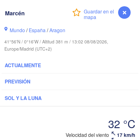
Brest
Marcén
Orléans
Mundo
/
España
/
Aragon
Nantes
41°56'N / 0°16'W / Altitud 381 m / 13:02 08/08/2026,
FRANCIA
Europe/Madrid (UTC+2)
Limoges
Clermont-Ferrand
ACTUALMENTE
Bordeaux
PREVISIÓN
SOL Y LA LUNA
Toulouse
Montpellie
ixón
Bilbao
32 °C
Perpignan
Velocidad del viento
17 km/h
Marcén